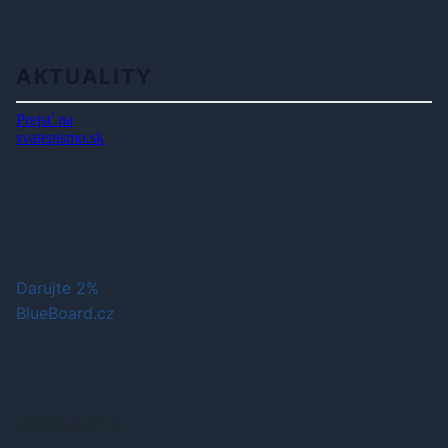
AKTUALITY
Darujte 2%
BlueBoard.cz
Aktuálne